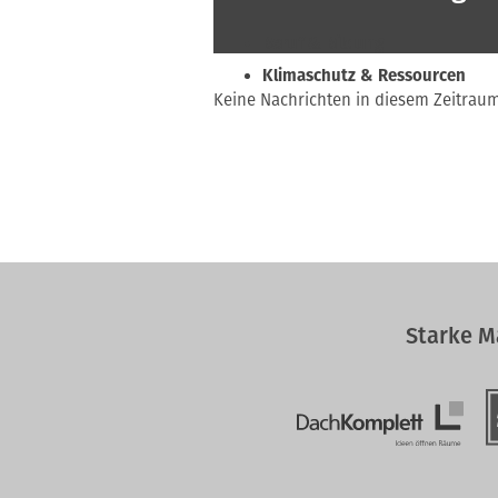
Beruf & Bildung
Klimaschutz & Ressourcen
Keine Nachrichten in diesem Zeitrau
Normen & Fachregeln
Prävention & Arbeitsschutz
Recht & Wirtschaft
Soziales & Tarifpolitik
Verband & Innungen
Interviews
Innung
Starke M