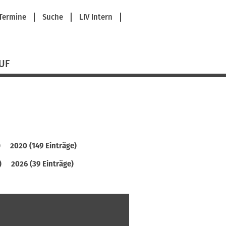
avigation
Termine
Suche
LIV Intern
berspringen
UF
)
2020 (149 Einträge)
)
2026 (39 Einträge)