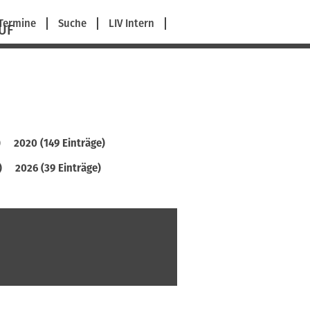
avigation
Termine
Suche
LIV Intern
UF
berspringen
)
2020 (149 Einträge)
)
2026 (39 Einträge)