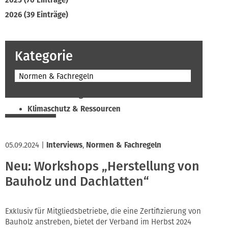
2025 (70 Einträge)
2026 (39 Einträge)
Kategorie
Normen & Fachregeln
Beruf & Bildung
Klimaschutz & Ressourcen
Normen & Fachregeln
Prävention & Arbeitsschutz
05.09.2024
|
Interviews
,
Normen & Fachregeln
Recht & Wirtschaft
Neu: Workshops „Herstellung von
Soziales & Tarifpolitik
Bauholz und Dachlatten“
Verband & Innungen
Interviews
Innung
Exklusiv für Mitgliedsbetriebe, die eine Zertifizierung von
Bauholz anstreben, bietet der Verband im Herbst 2024