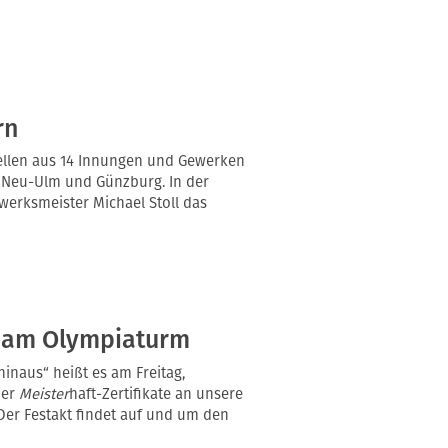
rn
ellen aus 14 Innungen und Gewerken
 Neu-Ulm und Günzburg. In der
werksmeister Michael Stoll das
g am Olympiaturm
inaus“ heißt es am Freitag,
der
Meister
haft-Zertifikate an unsere
Der Festakt findet auf und um den