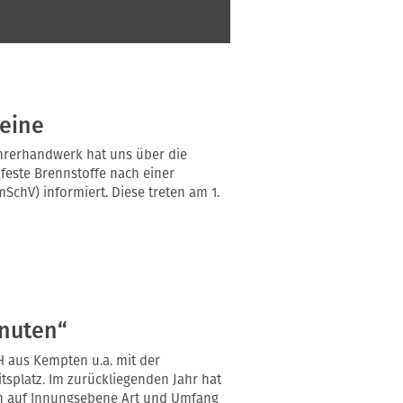
eine
hrerhandwerk hat uns über die
feste Brennstoffe nach einer
chV) informiert. Diese treten am 1.
inuten“
H aus Kempten u.a. mit der
splatz. Im zurückliegenden Jahr hat
rn auf Innungsebene Art und Umfang