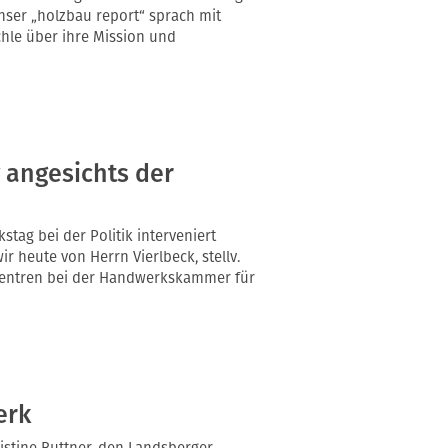
Unser „holzbau report“ sprach mit
chle über ihre Mission und
 angesichts der
g bei der Politik interveniert
 heute von Herrn Vierlbeck, stellv.
szentren bei der Handwerkskammer für
erk
ristine Buttner, den Landsberger