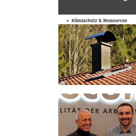
Beruf & Bildung
Klimaschutz & Ressourcen
Normen & Fachregeln
Prävention & Arbeitsschutz
Recht & Wirtschaft
Soziales & Tarifpolitik
Verband & Innungen
Interviews
Innung