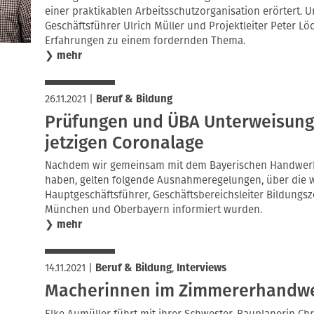
einer praktikablen Arbeitsschutzorganisation erörtert. 
Geschäftsführer Ulrich Müller und Projektleiter Peter Lö
Erfahrungen zu einem fordernden Thema.
❯
mehr
26.11.2021
|
Beruf & Bildung
Prüfungen und ÜBA Unterweisung
jetzigen Coronalage
Nachdem wir gemeinsam mit dem Bayerischen Handwerksta
haben, gelten folgende Ausnahmeregelungen, über die wir
Hauptgeschäftsführer, Geschäftsbereichsleiter Bildung
München und Oberbayern informiert wurden.
❯
mehr
14.11.2021
|
Beruf & Bildung
,
Interviews
Macherinnen im Zimmererhandw
Elke Aumüller führt mit ihrer Schwester, Bauplanerin Ch