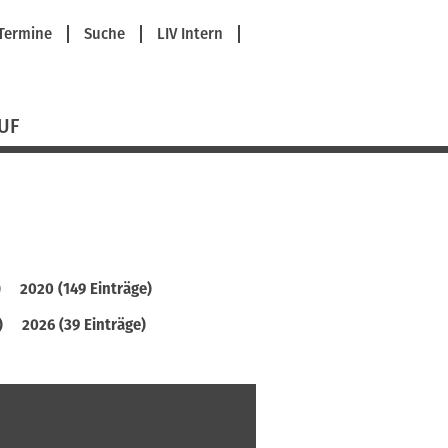
avigation
Termine
Suche
LIV Intern
berspringen
UF
)
2020 (149 Einträge)
)
2026 (39 Einträge)