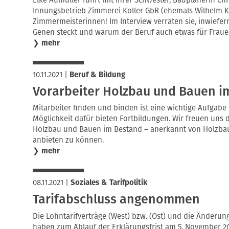
Innungsbetrieb Zimmerei Koller GbR (ehemals Wilhelm Ko
Zimmermeisterinnen! Im Interview verraten sie, inwiefe
Genen steckt und warum der Beruf auch etwas für Frauen
❯
mehr
10.11.2021
|
Beruf & Bildung
Vorarbeiter Holzbau und Bauen i
Mitarbeiter finden und binden ist eine wichtige Aufgab
Möglichkeit dafür bieten Fortbildungen. Wir freuen uns 
Holzbau und Bauen im Bestand – anerkannt von Holzbau
anbieten zu können.
❯
mehr
08.11.2021
|
Soziales & Tarifpolitik
Tarifabschluss angenommen
Die Lohntarifverträge (West) bzw. (Ost) und die Änderun
haben zum Ablauf der Erklärungsfrist am 5. November 2