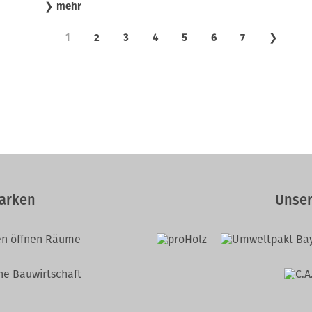
❯
mehr
1
2
3
4
5
6
7
❯
arken
Unser