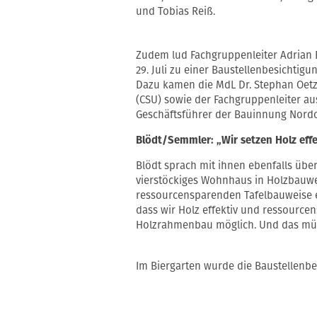
und Tobias Reiß.
Zudem lud Fachgruppenleiter Adrian 
29. Juli zu einer Baustellenbesichti
Dazu kamen die MdL Dr. Stephan Oetzi
(CSU) sowie der Fachgruppenleiter a
Geschäftsführer der Bauinnung Nordo
Blödt/Semmler
: „Wir setzen Holz ef
Blödt sprach mit ihnen ebenfalls übe
vierstöckiges Wohnhaus in Holzbauwe
ressourcensparenden Tafelbauweise er
dass wir Holz effektiv und ressource
Holzrahmenbau möglich. Und das müss
Im Biergarten wurde die Baustellenbe