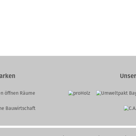
arken
Unser