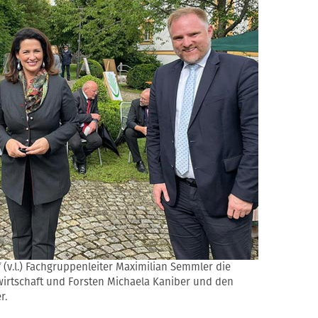
(v.l.) Fachgruppenleiter Maximilian Semmler die
wirtschaft und Forsten Michaela Kaniber und den
r.