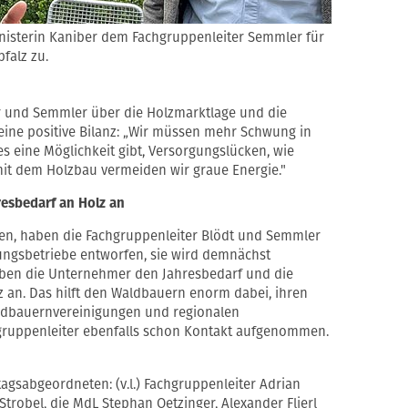
inisterin Kaniber dem Fachgruppenleiter Semmler für
falz zu.
 und Semmler über die Holzmarktlage und die
eine positive Bilanz: „Wir müssen mehr Schwung in
s eine Möglichkeit gibt, Versorgungslücken, wie
 mit dem Holzbau vermeiden wir graue Energie."
esbedarf an Holz an
en, haben die Fachgruppenleiter Blödt und Semmler
ungsbetriebe entworfen, sie wird demnächst
geben die Unternehmer den Jahresbedarf und die
 an. Das hilft den Waldbauern enorm dabei, ihren
aldbauernvereinigungen und regionalen
gruppenleiter ebenfalls schon Kontakt aufgenommen.
agsabgeordneten: (v.l.) Fachgruppenleiter Adrian
Strobel, die MdL Stephan Oetzinger, Alexander Flierl