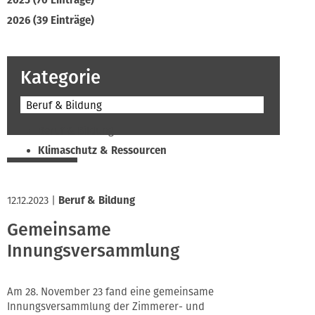
2025 (70 Einträge)
2026 (39 Einträge)
Kategorie
Beruf & Bildung
Beruf & Bildung
Klimaschutz & Ressourcen
Normen & Fachregeln
Prävention & Arbeitsschutz
12.12.2023
|
Beruf & Bildung
Recht & Wirtschaft
Gemeinsame
Soziales & Tarifpolitik
Innungsversammlung
Verband & Innungen
Interviews
Innung
Am 28. November 23 fand eine gemeinsame
Innungsversammlung der Zimmerer- und