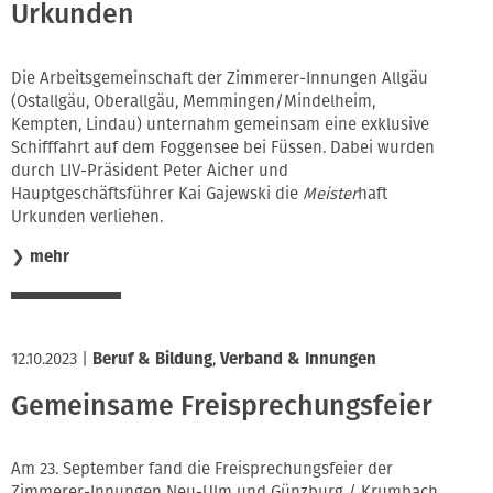
Urkunden
Die Arbeitsgemeinschaft der Zimmerer-Innungen Allgäu
(Ostallgäu, Oberallgäu, Memmingen/Mindelheim,
Kempten, Lindau) unternahm gemeinsam eine exklusive
Schifffahrt auf dem Foggensee bei Füssen. Dabei wurden
durch LIV-Präsident Peter Aicher und
Hauptgeschäftsführer Kai Gajewski die
Meister
haft
Urkunden verliehen.
❯
mehr
12.10.2023
|
Beruf & Bildung
,
Verband & Innungen
Gemeinsame Freisprechungsfeier
Am 23. September fand die Freisprechungsfeier der
Zimmerer-Innungen Neu-Ulm und Günzburg / Krumbach